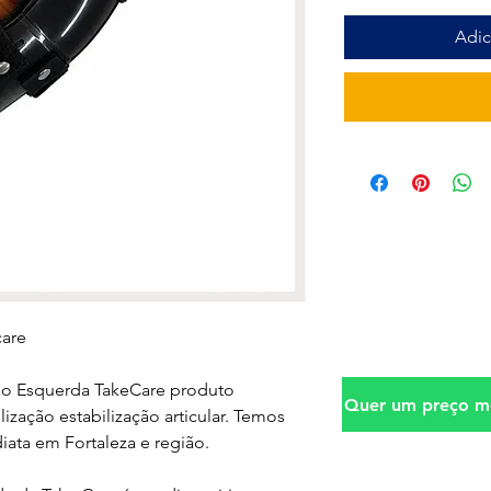
Adic
care
ão Esquerda TakeCare produto
Quer um preço me
ização estabilização articular. Temos
iata em Fortaleza e região.