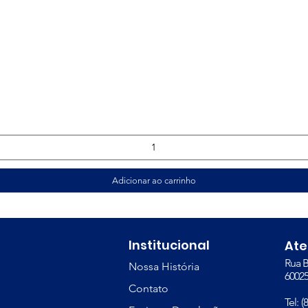
Visualização rápida
Adicionar ao carrinho
Institucional
tsApp
At
Rua B
Nossa História
748
60025
Contato
Tel: 