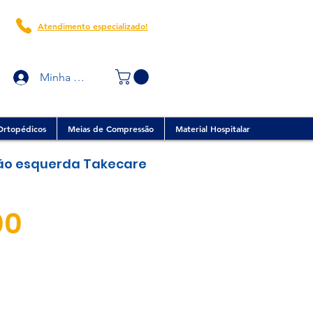
Atendimento especializado!
Minha conta
Ortopédicos
Meias de Compressão
Material Hospitalar
mão esquerda Takecare
Preço
00