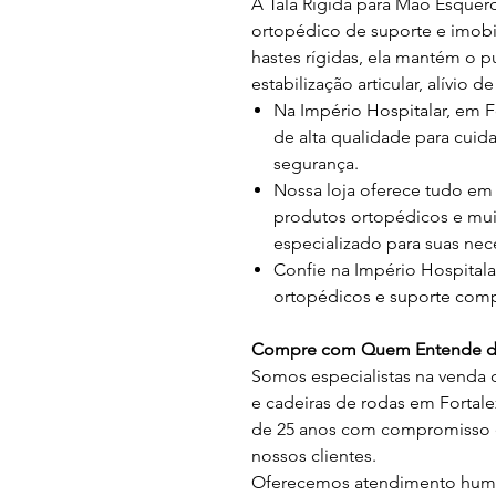
A Tala Rígida para Mão Esquer
ortopédico de suporte e imob
hastes rígidas, ela mantém o 
estabilização articular, alívio
Na Império Hospitalar, em F
de alta qualidade para cuid
segurança.
Nossa loja oferece tudo em m
produtos ortopédicos e mui
especializado para suas nec
Confie na Império Hospital
ortopédicos e suporte comp
Compre com Quem Entende de
Somos especialistas na venda 
e cadeiras de rodas em Fortal
de 25 anos com compromisso e
nossos clientes.
Oferecemos atendimento human