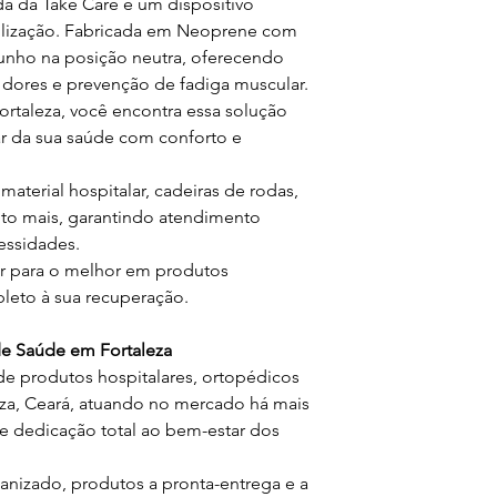
da da Take Care é um dispositivo
ilização. Fabricada em Neoprene com
punho na posição neutra, oferecendo
 de dores e prevenção de fadiga muscular.
ortaleza, você encontra essa solução
ar da sua saúde com conforto e
aterial hospitalar, cadeiras de rodas,
to mais, garantindo atendimento
essidades.
ar para o melhor em produtos
leto à sua recuperação.
 Saúde em Fortaleza
de produtos hospitalares, ortopédicos
eza, Ceará, atuando no mercado há mais
 dedicação total ao bem-estar dos
izado, produtos a pronta-entrega e a