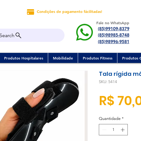
Condições de pagamento fácilitadas!
Fale no WhatsApp
(85)99109-8379
(85)98985-8748
Search
(85)98996-9581
Produtos Hospitalares
Mobilidade
Produtos Fitness
Produtos 
Tala rígida 
SKU: 5414
R$ 70,
Quantidade
*