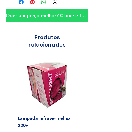
Quer um preço melhor? Clique e fale conosco!
Produtos
relacionados
Lampada infravermelho
Sonda para Aliment
220v
Enteral N°14