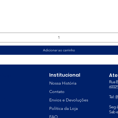
Visualização rápida
Adicionar ao carrinho
Institucional
tsApp
At
Rua B
Nossa História
748
60025
Contato
Tel: 
379
Envios e Devoluções
​Seg 
Política da Loja
81
Sab e
FAQ