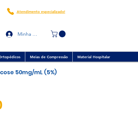
Atendimento especializado!
Minha conta
Ortopédicos
Meias de Compressão
Material Hospitalar
icose 50mg/mL (5%)
Preço
0