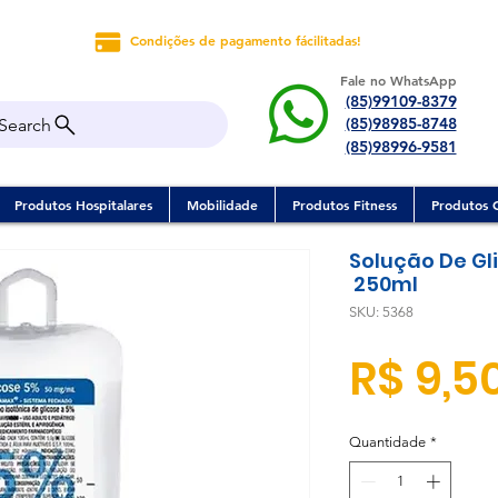
Condições de pagamento fácilitadas!
Fale no WhatsApp
(85)99109-8379
(85)98985-8748
Search
(85)98996-9581
Produtos Hospitalares
Mobilidade
Produtos Fitness
Produtos 
Solução De Gl
250ml
SKU: 5368
R$ 9,5
Quantidade
*