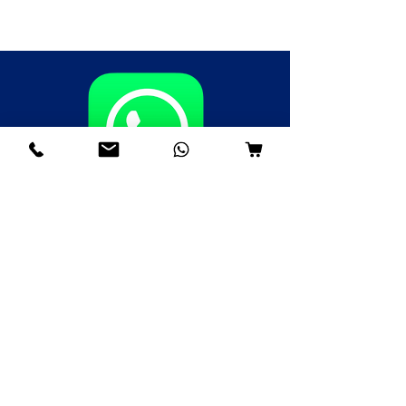
Fale agora pelo WhatsApp
(85)98985-8748
(85)99109-8379
(85)98996-9581
Institucional