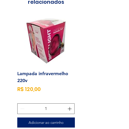
relacionados
Lampada infravermelho
Sonda para Aliment
220v
Enteral N°14
Preço
Preço
R$ 120,00
R$ 23,00
Adicionar ao carrinho