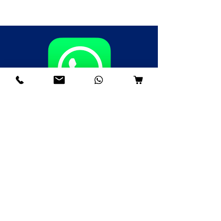
Fale agora pelo WhatsApp
(85)98985-8748
(85)99109-8379
(85)98996-9581
Institucional