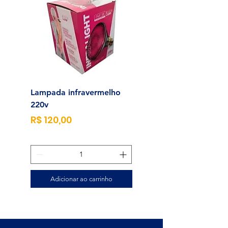
Lampada infravermelho
Sonda para Aliment
220v
Enteral N°14
Preço
Preço
R$ 120,00
R$ 23,00
Adicionar ao carrinho