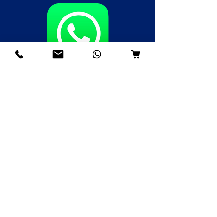
Fale agora pelo WhatsApp
(85)98985-8748
(85)99109-8379
(85)98996-9581
Institucional
Nossa História
Contato
Envios e Devoluções