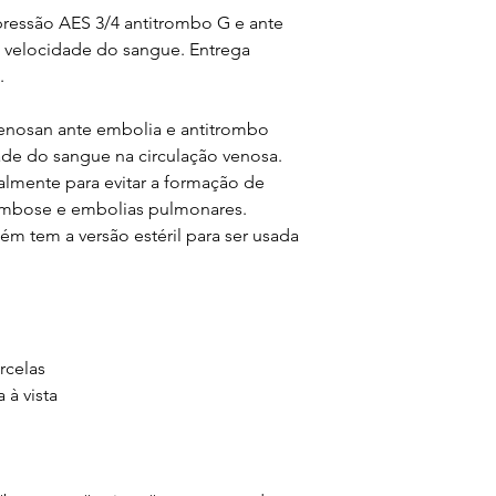
essão AES 3/4 antitrombo G e ante
 velocidade do sangue. Entrega
.
nosan ante embolia e antitrombo
ade do sangue na circulação venosa.
almente para evitar a formação de
mbose e embolias pulmonares.
 tem a versão estéril para ser usada
rcelas
à vista