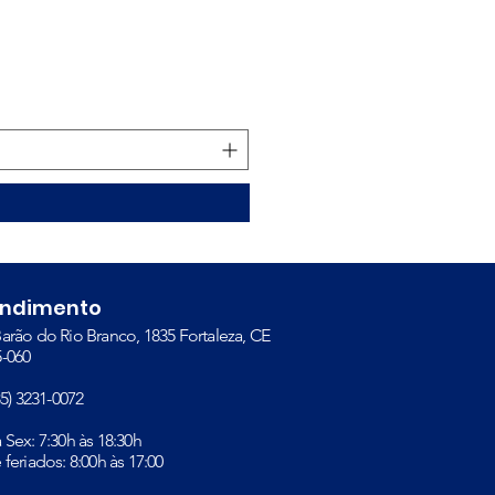
Alcool Swab 70% Unidad
Preço
R$ 0,25
endimento
arão do Rio Branco, 1835 Fortaleza, CE
-060​
(85) 3231-0072
à Sex: 7:30h às 18:30h
 feriados: 8:00h às 17:00