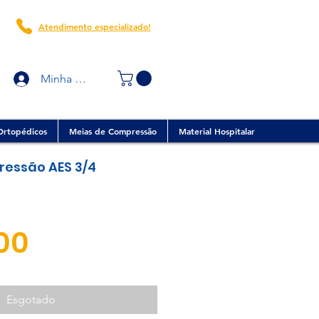
Atendimento especializado!
Minha conta
Ortopédicos
Meias de Compressão
Material Hospitalar
ressão AES 3/4
Preço
,00
Esgotado