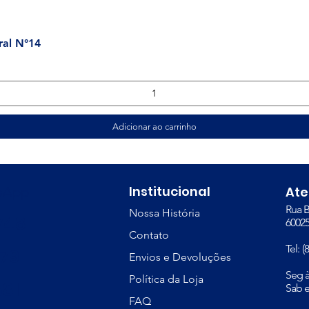
Visualização rápida
ral N°14
Adicionar ao carrinho
Institucional
tsApp
At
Rua B
Nossa História
748
60025
Contato
Tel: 
379
Envios e Devoluções
​Seg 
Política da Loja
81
Sab e
FAQ