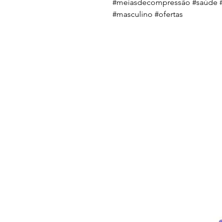
#meiasdecompressão #saúde #
#masculino #ofertas