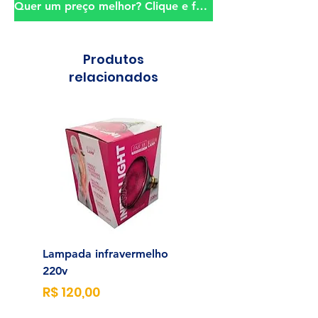
Quer um preço melhor? Clique e fale conosco!
Produtos
relacionados
Lampada infravermelho
Sonda para Aliment
220v
Enteral N°14
Preço
Preço
R$ 120,00
R$ 23,00