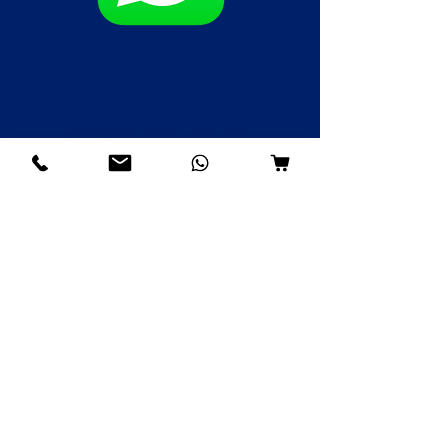
Fale agora pelo WhatsApp
(85)98985-8748
(85)99109-8379
(85)98996-9581
Institucional
Nossa História
Contato
Envios e Devoluções
Política da Loja
FAQ