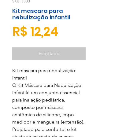
SKU: 5303
Kit mascara para
nebulização infantil
Preço
R$ 12,24
Esgotado
Kit mascara para nebulização
infantil
O Kit Máscara para Nebulização
Infantil
é um conjunto essencial
para inalação pediátrica,
composto por máscara
anatômica de silicone, copo
medidor e mangueira (extensão).
Projetado para conforto, o kit
ajusta-se ao rosto da criança,