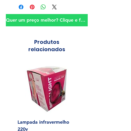
Quer um preço melhor? Clique e fale conosco!
Produtos
relacionados
Lampada infravermelho
Sonda para Aliment
220v
Enteral N°14