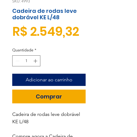
SKU: 4993
Cadeira de rodas leve
dobrável KE L/48
Preço
R$ 2.549,32
Quantidade
*
Adicionar ao carrinho
Comprar
Cadeira de rodas leve dobrável
KE L/48
Compre agora a Cadeira de