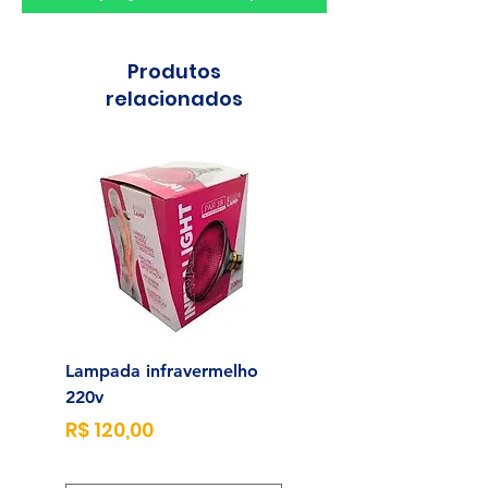
Produtos
relacionados
Lampada infravermelho
Sonda para Aliment
220v
Enteral N°14
Preço
Preço
R$ 120,00
R$ 23,00