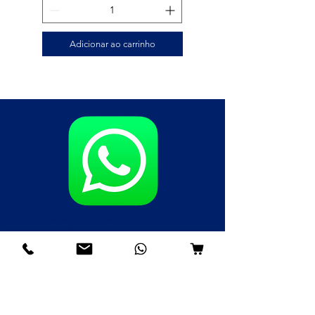
Adicionar ao carrinho
Fale agora pelo WhatsApp
(85)98985-8748
(85)99109-8379
(85)98996-9581