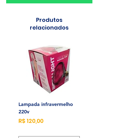
Produtos
relacionados
Lampada infravermelho
Sonda para Aliment
220v
Enteral N°14
Preço
Preço
R$ 120,00
R$ 23,00