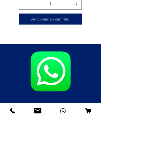
Adicionar ao carrinho
Fale agora pelo WhatsApp
(85)98985-8748
(85)99109-8379
(85)98996-9581