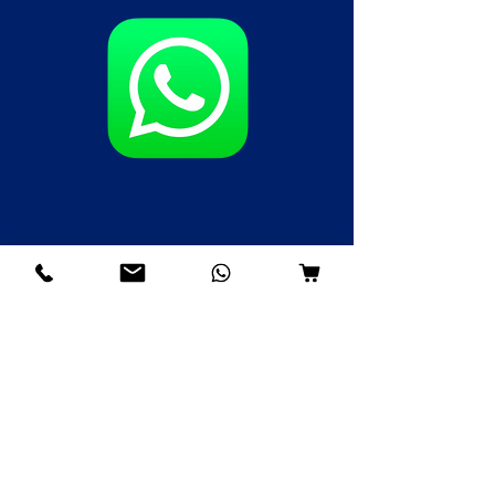
Fale agora pelo WhatsApp
(85)98985-8748
(85)99109-8379
(85)98996-9581
Institucional
Nossa História
Contato