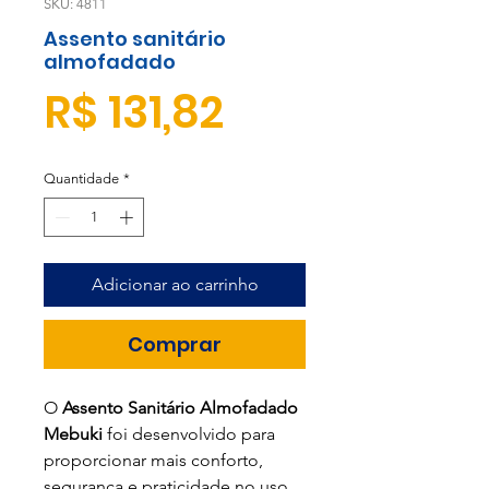
SKU: 4811
Assento sanitário
almofadado
Preço
R$ 131,82
Quantidade
*
Adicionar ao carrinho
Comprar
O
Assento Sanitário Almofadado
Mebuki
foi desenvolvido para
proporcionar mais conforto,
segurança e praticidade no uso